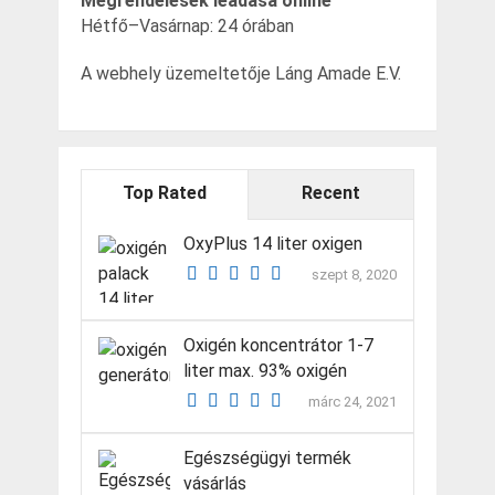
Megrendelések leadása online
Hétfő–Vasárnap: 24 órában
A webhely üzemeltetője Láng Amade E.V.
Top Rated
Recent
OxyPlus 14 liter oxigen
szept 8, 2020
Oxigén koncentrátor 1-7
liter max. 93% oxigén
márc 24, 2021
Egészségügyi termék
vásárlás