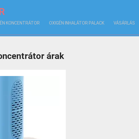
R
GÉN KONCENTRÁTOR
OXIGÉN INHALÁTOR PALACK
VÁSÁRLÁS
oncentrátor árak