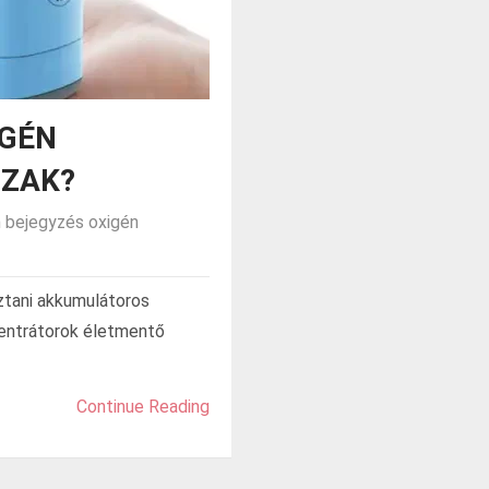
IGÉN
ZAK?
 bejegyzés
oxigén
ztani akkumulátoros
centrátorok életmentő
Continue Reading