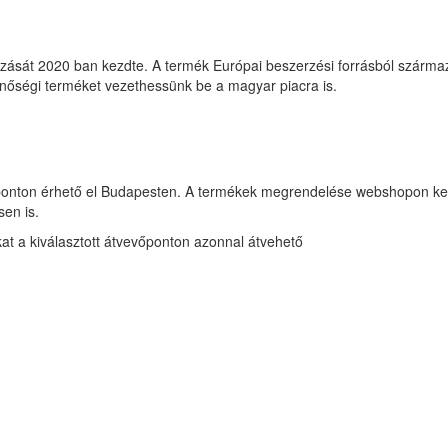
zását 2020 ban kezdte. A termék Európai beszerzési forrásból származ
inőségi terméket vezethessünk be a magyar piacra is.
ton érhető el Budapesten. A termékek megrendelése webshopon keresztü
sen is.
okat a kiválasztott átvevőponton azonnal átvehető