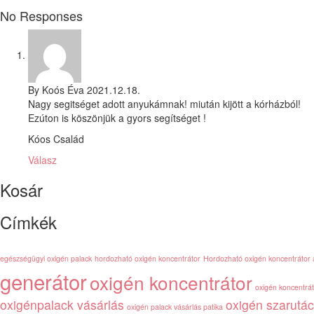
No Responses
By Koós Éva
2021.12.18.
Nagy segitséget adott anyukámnak! miután kijött a kórházból!
Ezúton is köszönjük a gyors segítséget !
Kóos Család
Válasz
Kosár
Címkék
egészségügyi oxigén palack
hordozható oxigén koncentrátor
Hordozható oxigén koncentrátor 
generátor
oxigén koncentrátor
oxigén koncentrát
oxigénpalack vásárlás
oxigén szarutác
oxigén palack vásárlás patika