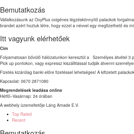
Bemutatkozás
Vállalkozásunk az OxyPlus oxigénes légzéskönnyítő palackok forgalma
brandet azért hoztuk létre, hogy ezzel a névvel egy megfizethető és m
Itt vagyunk elérhetőek
Cím
Folyamatosan bővülő hálózatunkon keresztül a Személyes átvétel 3 pon
Pick up pontokon, vagy expressz kiszállitással tudják átvenni személye
Fizetés kizárólag banki előre fizetéssel lehetséges! A kifizetett palack
Kapcsolat: 0670 2871080
Megrendelések leadása online
Hétfő–Vasárnap: 24 órában
A webhely üzemeltetője Láng Amade E.V.
Top Rated
Recent
Bemutatkozás