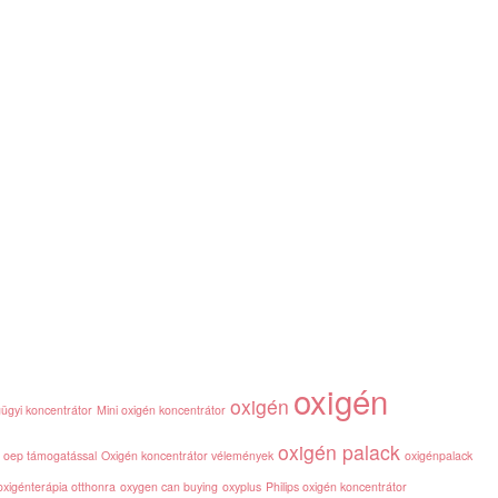
oxigén
oxigén
gügyi koncentrátor
Mini oxigén koncentrátor
oxigén palack
r oep támogatással
Oxigén koncentrátor vélemények
oxigénpalack
oxigénterápia otthonra
oxygen can buying
oxyplus
Philips oxigén koncentrátor