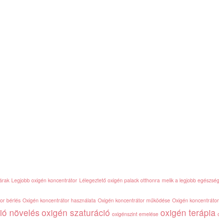
árak
Legjobb oxigén koncentrátor
Lélegeztető oxigén palack otthonra
melik a legjobb egészsé
or bérlés
Oxigén koncentrátor használata
Oxigén koncentrátor működése
Oxigén koncentráto
ió növelés
oxigén szaturáció
oxigén terápia
oxigénszint emelése