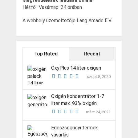
Megrendelések leadása online
Hétfő–Vasárnap: 24 órában
A webhely üzemeltetője Láng Amade E.V.
Top Rated
Recent
OxyPlus 14 liter oxigen
szept 8, 2020
Oxigén koncentrátor 1-7
liter max. 93% oxigén
márc 24, 2021
Egészségügyi termék
vásárlás