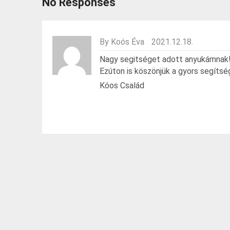
No Responses
By Koós Éva
2021.12.18.
Nagy segitséget adott anyukámnak! 
Ezúton is köszönjük a gyors segítsé
Kóos Család