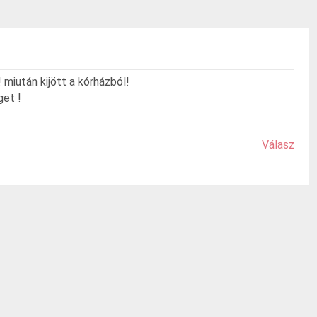
miután kijött a kórházból!
get !
Válasz