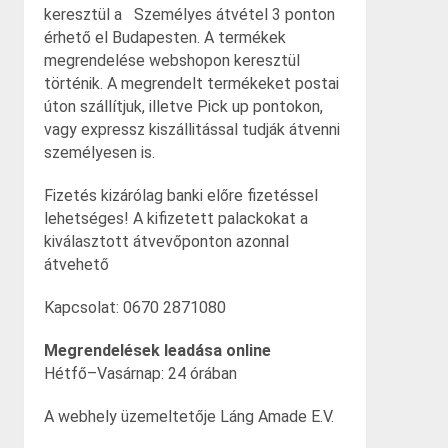
keresztül a Személyes átvétel 3 ponton
érhető el Budapesten. A termékek
megrendelése webshopon keresztül
történik. A megrendelt termékeket postai
úton szállítjuk, illetve Pick up pontokon,
vagy expressz kiszállitással tudják átvenni
személyesen is.
Fizetés kizárólag banki előre fizetéssel
lehetséges! A kifizetett palackokat a
kiválasztott átvevőponton azonnal
átvehető
Kapcsolat: 0670 2871080
Megrendelések leadása online
Hétfő–Vasárnap: 24 órában
A webhely üzemeltetője Láng Amade E.V.